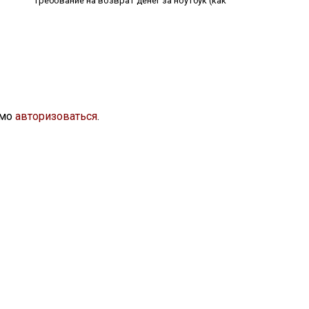
требование на возврат денег за ноутбук (как
имо
авторизоваться
.