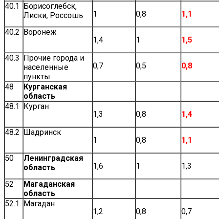
40.1
Борисоглебск,
1
0,8
1,1
Лиски, Россошь
40.2
Воронеж
1,4
1
1,5
40.3
Прочие города и
0,7
0,5
0,8
населенные
пункты
48
Курганская
область
48.1
Курган
1,3
0,8
1,4
48.2
Шадринск
1
0,8
1,1
50
Ленинградская
1,6
1
1,3
область
52
Магаданская
область
52.1
Магадан
1,2
0,8
0,7