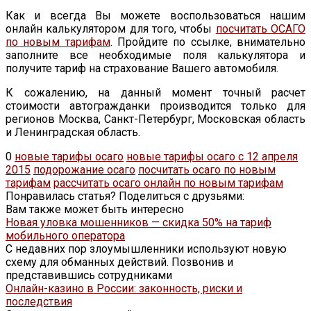
Как и всегда Вы можете воспользоваться нашим
онлайн калькулятором для того, чтобы
посчитать ОСАГО
по новым тарифам
. Пройдите по ссылке, внимательно
заполните все необходимые поля калькулятора и
получите тариф на страхование Вашего автомобиля.
К сожалению, на данный момент точный расчет
стоимости автогражданки производится только для
регионов Москва, Санкт-Петербург, Московская область
и Ленинградская область.
0
новые тарифы осаго
новые тарифы осаго с 12 апреля
2015
подорожание осаго
посчитать осаго по новым
тарифам
рассчитать осаго онлайн по новым тарифам
Понравилась статья? Поделиться с друзьями:
Вам также может быть интересно
Новая уловка мошенников — скидка 50% на тариф
мобильного оператора
С недавних пор злоумышленники используют новую
схему для обманных действий. Позвонив и
представившись сотрудниками
Онлайн-казино в России: законность, риски и
последствия