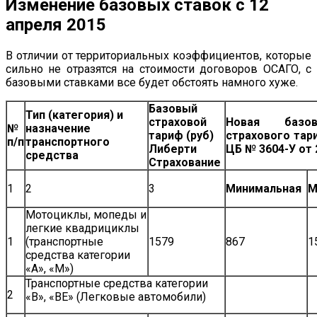
Изменение базовых ставок с 12
апреля 2015
В отличии от территориальных коэффициентов, которые
сильно не отразятся на стоимости договоров ОСАГО, с
базовыми ставками все будет обстоять намного хуже.
Базовый
Тип (категория) и
страховой
Новая базо
№
назначение
тариф (руб)
страхового тар
п/п
транспортного
Либерти
ЦБ № 3604-У от 
средства
Страхование
1
2
3
Минимальная
М
Мотоциклы, мопеды и
легкие квадрициклы
1
(транспортные
1579
867
1
средства категории
«A», «М»)
Транспортные средства категории
2
«B», «BE» (Легковые автомобили)