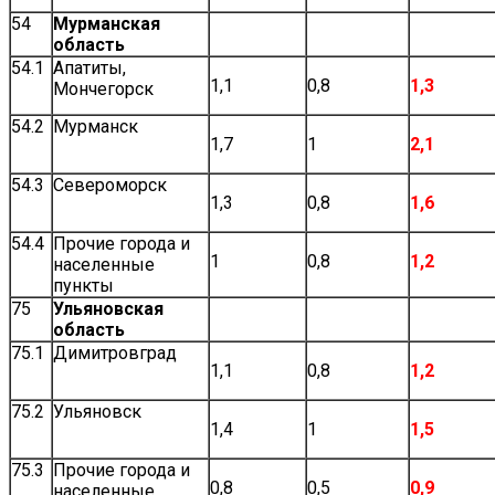
54
Мурманская
область
54.1
Апатиты,
1,1
0,8
1,3
Мончегорск
54.2
Мурманск
1,7
1
2,1
54.3
Североморск
1,3
0,8
1,6
54.4
Прочие города и
1
0,8
1,2
населенные
пункты
75
Ульяновская
область
75.1
Димитровград
1,1
0,8
1,2
75.2
Ульяновск
1,4
1
1,5
75.3
Прочие города и
0,8
0,5
0,9
населенные