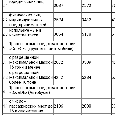
юридических лиц
2.1
3087
2573
3
физических лиц,
2.2
индивидуальных
2574
3432
4
предпринимателей
используемые в
2.3
3854
5138
6
качестве такси
Транспортные средства категории
3
«C», «СЕ» (грузовые автомобили)
с разрешенной
3.1
максимальной массой
2632
3509
4
16 тонн и менее
с разрешенной
3.2
максимальной массой
4212
5284
6
более 16 тонн
Транспортные средства категории
4
«D», «DE» (Автобусы)
с числом
4.1
пассажирских мест до
2106
2808
3
16 включительно