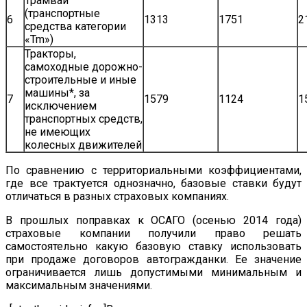
Трамваи
(транспортные
6
1313
1751
2
средства категории
«Tm»)
Тракторы,
самоходные дорожно-
строительные и иные
машины*, за
7
1579
1124
1
исключением
транспортных средств,
не имеющих
колесных движителей
По сравнению с территориальными коэффициентами,
где все трактуется однозначно, базовые ставки будут
отличаться в разных страховых компаниях.
В прошлых поправках к ОСАГО (осенью 2014 года)
страховые компании получили право решать
самостоятельно какую базовую ставку использовать
при продаже договоров автогражданки. Ее значение
ограничивается лишь допустимыми минимальным и
максимальным значениями.