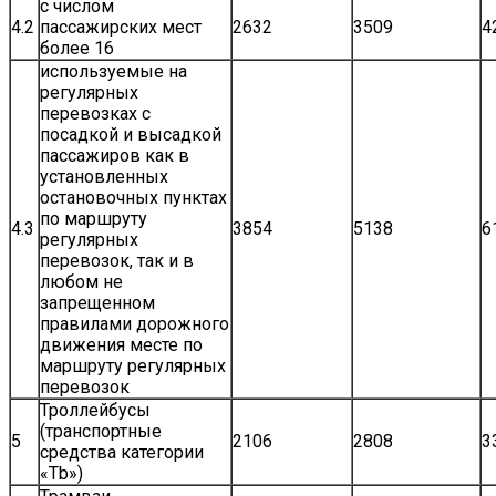
с числом
4.2
пассажирских мест
2632
3509
4
более 16
используемые на
регулярных
перевозках с
посадкой и высадкой
пассажиров как в
установленных
остановочных пунктах
по маршруту
4.3
3854
5138
6
регулярных
перевозок, так и в
любом не
запрещенном
правилами дорожного
движения месте по
маршруту регулярных
перевозок
Троллейбусы
(транспортные
5
2106
2808
3
средства категории
«Tb»)