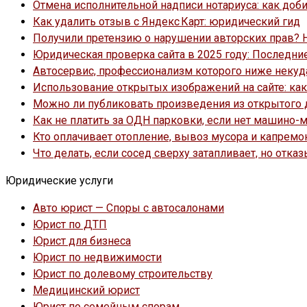
Отмена исполнительной надписи нотариуса: как доб
Как удалить отзыв с Яндекс Карт: юридический гид
Получили претензию о нарушении авторских прав? Н
Юридическая проверка сайта в 2025 году: Последни
Автосервис, профессионализм которого ниже некуд
Использование открытых изображений на сайте: ка
Можно ли публиковать произведения из открытого д
Как не платить за ОДН парковки, если нет машино-
Кто оплачивает отопление, вывоз мусора и капремо
Что делать, если сосед сверху затапливает, но отка
Юридические услуги
Авто юрист — Споры с автосалонами
Юрист по ДТП
Юрист для бизнеса
Юрист по недвижимости
Юрист по долевому строительству
Медицинский юрист
Юрист по семейным спорам