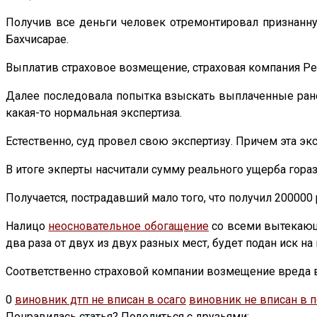
Получив все деньги человек отремонтировал признанну
Бахчисарае.
Выплатив страховое возмещение, страховая компания Ре
Далее последовала попытка взыскать выплаченные ранее
какая-то нормальная экспертиза.
Естественно, суд провел свою экспертизу. Причем эта эк
В итоге экперты насчитали сумму реального ущерба гораз
Получается, пострадавший мало того, что получил 200000
Налицо
неосновательное обогащение
со всеми вытекающи
два раза от двух из двух разных мест, будет подан иск н
Соответственно страховой компании возмещение вреда в
0
виновник дтп не вписан в осаго
виновник не вписан в п
Понравилась статья? Поделиться с друзьями: