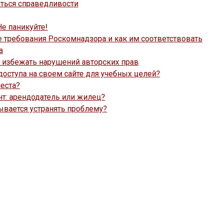
иться справедливости
е паникуйте!
е требования Роскомнадзора и как им соответствовать
а
к избежать нарушений авторских прав
оступа на своем сайте для учебных целей?
места?
нт: арендодатель или жилец?
зывается устранять проблему?