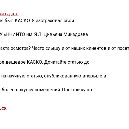
и в дате
ня был КАСКО. Я застраховал свой
БУ «ННИИТО им. Я.Л. Цивьяна Минздрава
та осмотра? Часто слышу и от наших клиентов и от посе
мое дешевое КАСКО. Дочитайте статью до
о на научную статью, опубликованную впервые в
м более покупку помещений. Поскольку это
ься
.